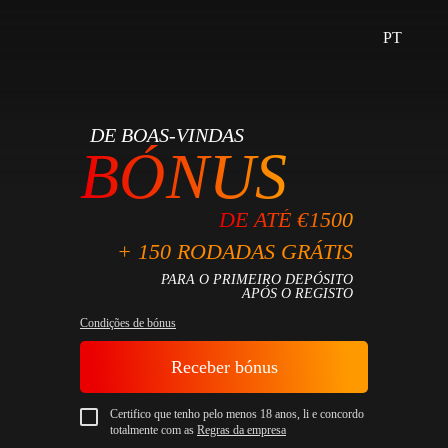
PT
DE BOAS-VINDAS
BÓNUS
DE ATÉ €1500
+ 150
RODADAS GRÁTIS
PARA O PRIMEIRO DEPÓSITO
APÓS O REGISTO
Condições de bónus
Receber bónus
Certifico que tenho pelo menos 18 anos,
li e concordo
totalmente com as
Regras da empresa